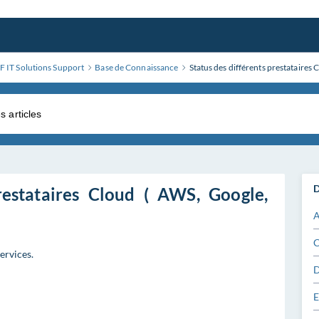
 IT Solutions Support
Base de Connaissance
Status des différents prestataires
D
restataires Cloud ( AWS, Google,
A
C
services.
D
E