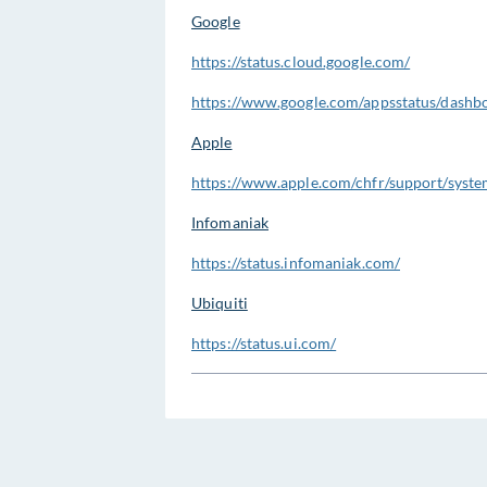
Google
https://status.cloud.google.com/
https://www.google.com/appsstatus/dashb
Apple
https://www.apple.com/chfr/support/syste
Infomaniak
https://status.infomaniak.com/
Ubiquiti
https://status.ui.com/