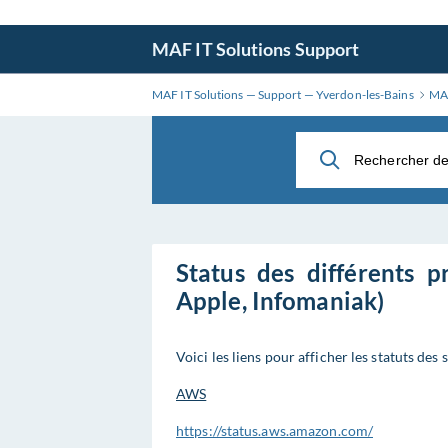
Aller
au
MAF IT Solutions Support
contenu
principal
MAF IT Solutions — Support — Yverdon-les-Bains
MAF
Status des différents p
Apple, Infomaniak)
Voici les liens pour afficher les statuts des 
AWS
https://status.aws.amazon.com/