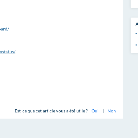
A
oard/
mstatus/
Est-ce que cet article vous a été utile ?
Oui
|
Non